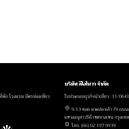
บริษัท ลีโอโนวา จำกัด
 ที่พัก โรงแรม บัตรท่องเที่ยว
ใบประกอบธุรกิจนำเที่ยว : 11/064
9/13 ซอย ลาดปลาเค้า 79 ถนน
แขวงอนุสาวรีย์ เขตบางเขน กรุง
โทร. (66) 02 197 9939