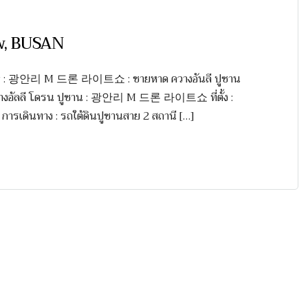
w, BUSAN
w : 광안리 M 드론 라이트쇼 : ชายหาด ควางอันลี ปูซาน
งอัลลี โดรน ปูซาน : 광안리 M 드론 라이트쇼 ที่ตั้ง :
ดินทาง : รถใต้ดินปูซานสาย 2 สถานี […]