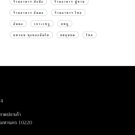
ร้านอาหาร คังนึง
ร้านอาหาร ปูซาน
ร้านอาหาร อันดง
ร้านอาหาร โซล
อันดง
เกาะเชจู
แทกู
แทจอน ชุงชองนัมโด
แฮอุนแด
โซล
14
ลาดปลาเค้า
เทพมหานคร 10220