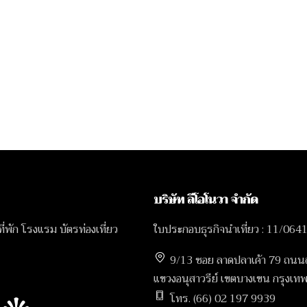
บริษัท ลีโอโนวา จำกัด
 ที่พัก โรงแรม บัตรท่องเที่ยว
ใบประกอบธุรกิจนำเที่ยว : 11/064
9/13 ซอย ลาดปลาเค้า 79 ถนน
แขวงอนุสาวรีย์ เขตบางเขน กรุง
โทร. (66) 02 197 9939