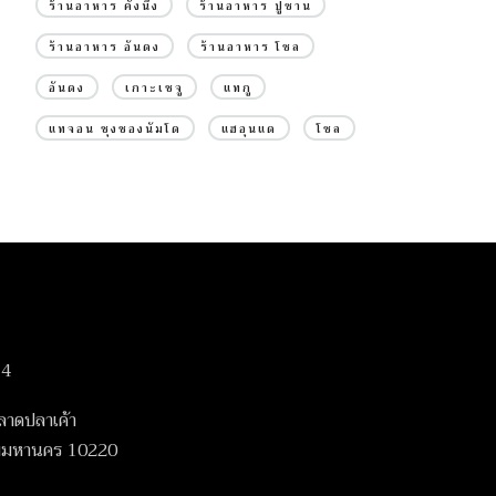
ร้านอาหาร คังนึง
ร้านอาหาร ปูซาน
ร้านอาหาร อันดง
ร้านอาหาร โซล
อันดง
เกาะเชจู
แทกู
แทจอน ชุงชองนัมโด
แฮอุนแด
โซล
14
ลาดปลาเค้า
เทพมหานคร 10220