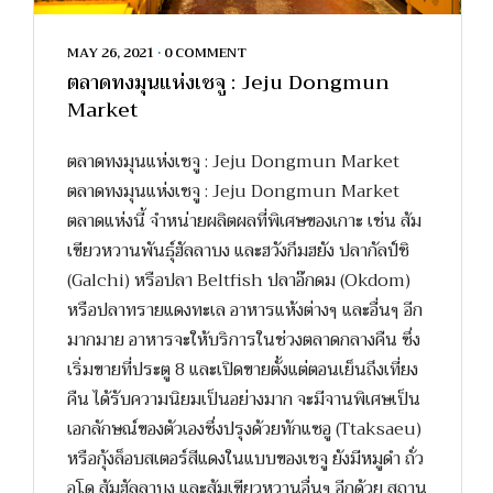
MAY 26, 2021
•
0 COMMENT
ตลาดทงมุนแห่งเชจู : Jeju Dongmun
Market
ตลาดทงมุนแห่งเชจู : Jeju Dongmun Market
ตลาดทงมุนแห่งเชจู : Jeju Dongmun Market
ตลาดแห่งนี้ จำหน่ายผลิตผลที่พิเศษของเกาะ เช่น ส้ม
เขียวหวานพันธุ์ฮัลลาบง และฮวังกึมฮยัง ปลากัลป์ชิ
(Galchi) หรือปลา Beltfish ปลาอ๊กดม (Okdom)
หรือปลาทรายแดงทะเล อาหารแห้งต่างๆ และอื่นๆ อีก
มากมาย อาหารจะให้บริการในช่วงตลาดกลางคืน ซึ่ง
เริ่มขายที่ประตู 8 และเปิดขายตั้งแต่ตอนเย็นถึงเที่ยง
คืน ได้รับความนิยมเป็นอย่างมาก จะมีจานพิเศษเป็น
เอกลักษณ์ของตัวเองซึ่งปรุงด้วยทักแซอู (Ttaksaeu)
หรือกุ้งล็อบสเตอร์สีแดงในแบบของเชจู ยังมีหมูดำ ถั่ว
อูโด ส้มฮัลลาบง และส้มเขียวหวานอื่นๆ อีกด้วย สถาน