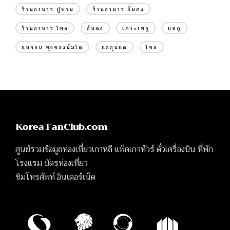
ร้านอาหาร ปูซาน
ร้านอาหาร อันดง
ร้านอาหาร โซล
อันดง
เกาะเชจู
แทกู
แทจอน ชุงชองนัมโด
แฮอุนแด
โซล
Korea FanClub.com
ศูนย์รวมข้อมูลท่องเที่ยวเกาหลี แพ็คเกจทัวร์ ตั๋วเครื่องบิน ที่พัก
โรงแรม บัตรท่องเที่ยว
ซิมโทรศัพท์ อินเตอร์เน็ต