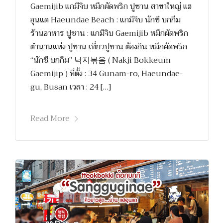
Gaemijib แกมีจิบ หมึกผัดพริก ปูซาน สาขาใหญ่ แฮ
อุนแด Haeundae Beach : แกมีจิบ นักชี บกกึม
ร้านอาหาร ปูซาน : แกมีจิบ Gaemijib หมึกผัดพริก
ตำนานแห่ง ปูซาน เที่ยวปูซาน ต้องกิน หมึกผัดพริก
“นักชี บกกึม” 낙지볶음 ( Nakji Bokkeum
Gaemijip ) ที่ตั้ง : 34 Gunam-ro, Haeundae-
gu, Busan เวลา : 24 […]
Read More