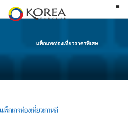
แพ็กเกจท่องเที่ยวราคาพิเศษ
แพ็กเกจท่องเที่ยวเกาหลี