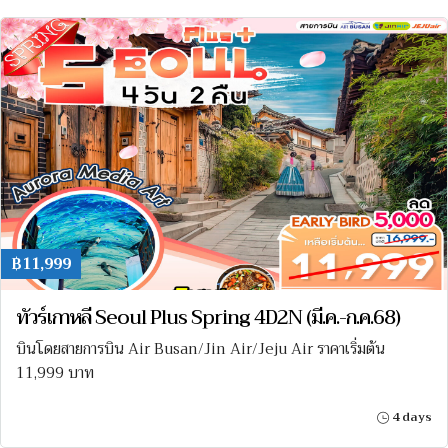
฿11,999
ทัวร์เกาหลี Seoul Plus Spring 4D2N (มี.ค.-ก.ค.68)
บินโดยสายการบิน Air Busan/Jin Air/Jeju Air ราคาเริ่มต้น
11,999 บาท
4 days