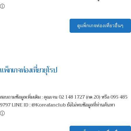
แพ็กเกจท่องเที่ยวยุโรป
สอบถามข้อมูลเพิ่มเติม : คุณเจน 02 148 1727 (กด 20) หรือ 095 485
9797 LINE ID : @Koreafanclub
ยังไม่พบข้อมูลที่ท่านค้นหา