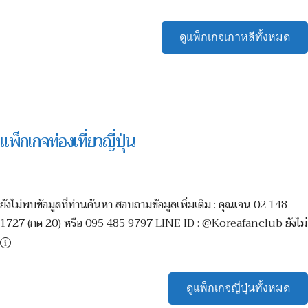
แพ็กเกจท่องเที่ยวญี่ปุ่น
ยังไม่พบข้อมูลที่ท่านค้นหา สอบถามข้อมูลเพิ่มเติม : คุณเจน 02 148
1727 (กด 20) หรือ 095 485 9797 LINE ID : @Koreafanclub
ยังไม่