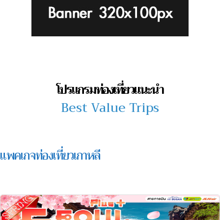
โปรแกรมท่องเที่ยวแนะนำ
Best Value Trips
แพคเกจท่องเที่ยวเกาหลี