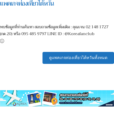
แพคเกจท่องเที่ยวไต้หวัน
พบข้อมูลที่ท่านค้นหา สอบถามข้อมูลเพิ่มเติม : คุณเจน 02 148 1727
(กด 20) หรือ 095 485 9797 LINE ID : @Koreafanclub