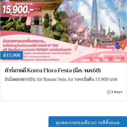
฿15,900
ทัวร์เกาหลี Korea Flora Festa (มี.ค.-พ.ค.68)
บินโดยสายการบิน Air Busan/Jeju Air ราคาเริ่มต้น 15,900 บาท
5 days