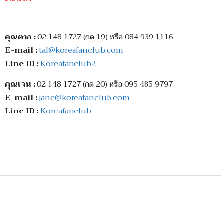
คุณตาล :
02 148 1727 (กด 19) หรือ 084 939 1116
E-mail :
tal@koreafanclub.com
Line ID :
Koreafanclub2
คุณเจน :
02 148 1727 (กด 20) หรือ 095 485 9797
E-mail :
jane@koreafanclub.com
Line ID :
Koreafanclub