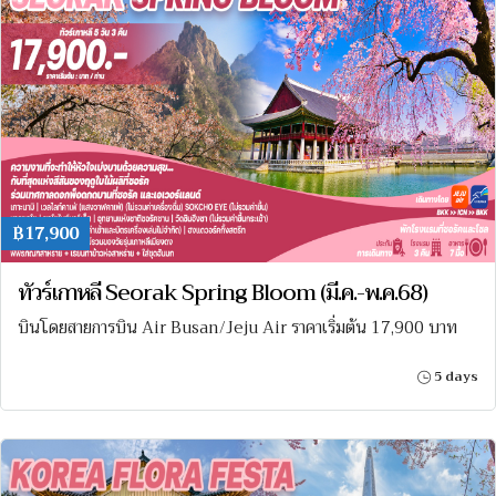
฿17,900
ทัวร์เกาหลี Seorak Spring Bloom (มี.ค.-พ.ค.68)
บินโดยสายการบิน Air Busan/Jeju Air ราคาเริ่มต้น 17,900 บาท
5 days