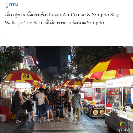
ปูซาน
เที่ยวปูซาน นั่งกระเช้า Busan Air Cruise & Songdo Sky
Walk จุด Check in ที่ไม่ควรพลาด ริมหาด Songdo