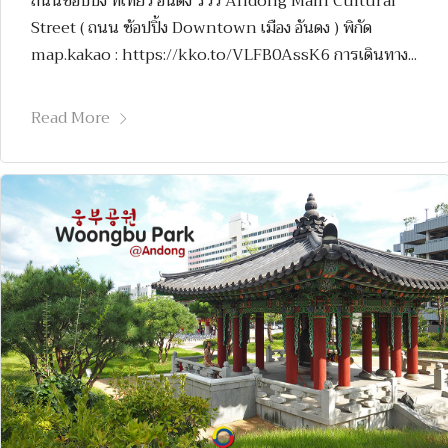
ถนนช้อปปิ้ง ที่เที่ยว อันดง รีวิว Andong Main Cultural
Street ( ถนน ช้อปปิ้ง Downtown เมือง อันดง ) พิกัด
map.kakao : https://kko.to/VLFB0AssK6 การเดินทาง...
Read More