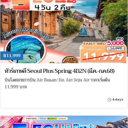
฿11,999
ทัวร์เกาหลี Seoul Plus Spring 4D2N (มี.ค.-ก.ค.68)
บินโดยสายการบิน Air Busan/Jin Air/Jeju Air ราคาเริ่มต้น
11,999 บาท
4 days