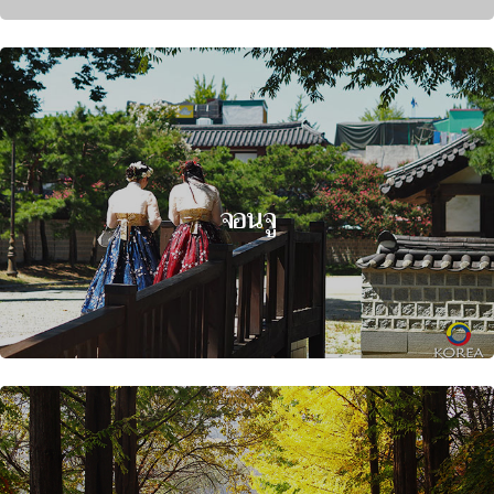
จอนจู