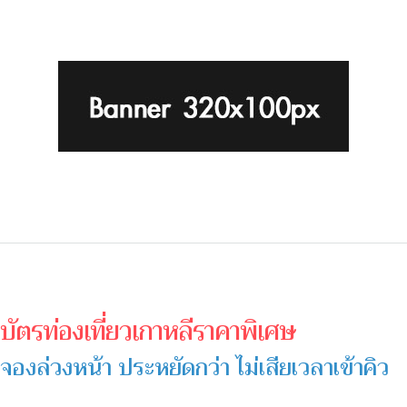
บัตรท่องเที่ยวเกาหลีราคาพิเศษ
จองล่วงหน้า ประหยัดกว่า ไม่เสียเวลาเข้าคิว