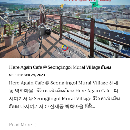
Here Again Cafe @ Seongjingol Mural Village อันดง
SEPTEMBER 25, 2023
Here Again Cafe @ Seongjingol Mural Village 신세
동 벽화마을 : รีวิว คาเฟ่ เมืองอันดง Here Again Cafe : 다
시여기서 @ Seongjingol Mural Village รีวิว คาเฟ่ เมือง
อันดง 다시여기서 @ 신세동 벽화마을 ที่ตั้ง...
Read More