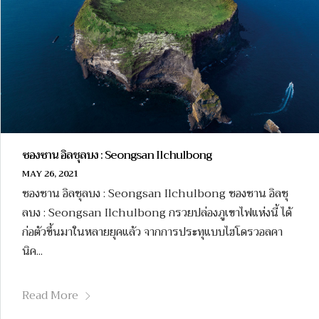
ซองซาน อิลชุลบง : Seongsan Ilchulbong
MAY 26, 2021
ซองซาน อิลชุลบง : Seongsan Ilchulbong ซองซาน อิลชุ
ลบง : Seongsan Ilchulbong กรวยปล่องภูเขาไฟแห่งนี้ ได้
ก่อตัวขึ้นมาในหลายยุคแล้ว จากการประทุแบบไฮโดรวอลคา
นิค...
Read More