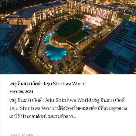
เชจู ชินฮวา เวิลด์ : Jeju Shinhwa World
MAY 26, 2021
เชจู ชินฮวา เวิลด์ : Jeju Shinhwa World เชจู ชินฮวา เวิลด์ :
Jeju Shinhwa World นี่คือรีสอร์ทคอมเพล็กซ์ที่รวบทุกอย่าง
เอาไว้ ประกอบด้วยโรงแรมห้าดาว...
Read More