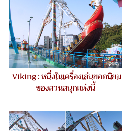
Viking : หนึ่งในเครื่องเล่นยอดนิยม
ของสวนสนุกแห่งนี้