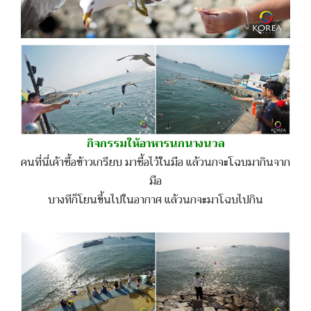
กิจกรรมให้อาหารนกนางนวล
คนที่นี่เค้าซื้อข้าวเกรียบ มาซื้อไว้ในมือ แล้วนกจะโฉบมากินจาก
มือ
บางทีก็โยนขึ้นไปในอากาศ แล้วนกจะมาโฉบไปกิน