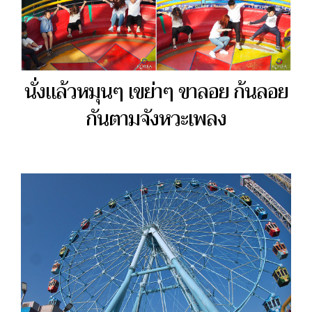
นั่งแล้วหมุนๆ เขย่าๆ ขาลอย ก้นลอย
กันตามจังหวะเพลง