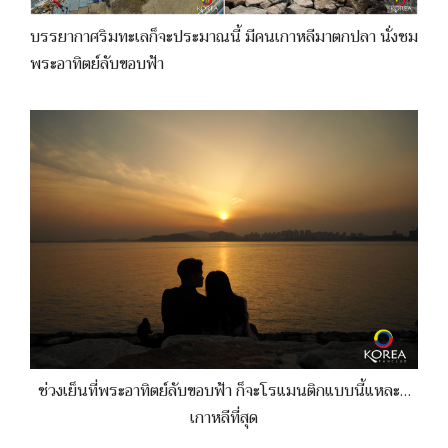
บรรยากาศริมทะเลก็จะประมาณนี้ มีคนเกาหลีมาตกปลา นั่งชม
พระอาทิตย์ลับขอบฟ้า
ช่วงเย็นที่พระอาทิตย์ลับขอบฟ้า ก็จะโรแมนติกแบบนี้แหละ…
เกาหลีที่สุด