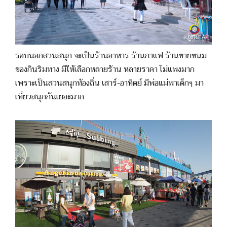
รอบนอกสวนสนุก จะเป็นร้านอาหาร ร้านกาแฟ ร้านขายขนม
ของกินริมทาง มีให้เลือกหลายร้าน หลายราคา ไม่แพงมาก
เพราะเป็นสวนสนุกท้องถิ่น เสาร์-อาทิตย์ มีพ่อแม่พาเด็กๆ มา
เที่ยวสนุกกันเยอะมาก