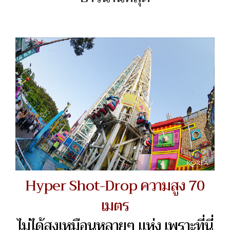
Hyper Shot-Drop ความสูง 70
เมตร
ไม่ได้สูงเหมือนหลายๆ แห่ง เพราะที่นี่