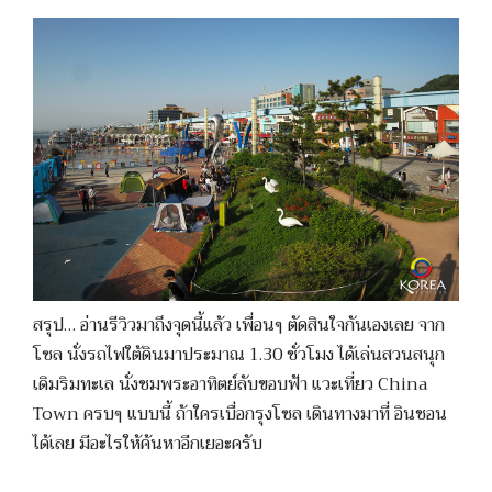
สรุป… อ่านรีวิวมาถึงจุดนี้แล้ว เพื่อนๆ ตัดสินใจกันเองเลย จาก
โซล นั่งรถไฟใต้ดินมาประมาณ 1.30 ชั่วโมง ได้เล่นสวนสนุก
เดิมริมทะเล นั่งชมพระอาทิตย์ลับขอบฟ้า แวะเที่ยว China
Town ครบๆ แบบนี้ ถ้าใครเบื่อกรุงโซล เดินทางมาที่ อินชอน
ได้เลย มีอะไรให้ค้นหาอีกเยอะครับ