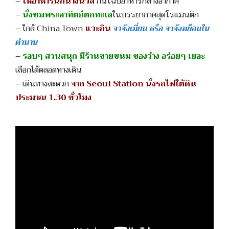
–
ให้อาหารนกนางนวล
กินโฉบอาหารกลางอากาศ
–
นั่งชมพระอาทิตย์ตกทะเล
ในบรรยากาศสุดโรแมนติก
– ใกล้ China Town
แวะกิน
จาจังเมี่ยน หรือ จาจังมย็อนใน
ตำนาน
–
รอบๆ สวนสนุก มีร้านขายขนม ของว่าง อร่อยๆ เยอะ
เลือกได้ตลอดทางเดิน
– เดินทางสะดวก
จาก Seoul Station นั่งรถไฟใต้ดิน
ประมาณ 1.30 ชั่วโมง