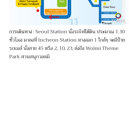
การเดินทาง :
Seoul Station นั่งรถไฟใต้ดิน ประมาณ 1.30
ชั่วโมง มาลงที่ Incheon Station ทางออก 1 ใกล้ๆ จะมีป้าย
รถเมล์ นั่งสาย 45 หรือ 2, 10, 23, ส่งถึง Wolmi Theme
Park สวนสนุกวอลมิ