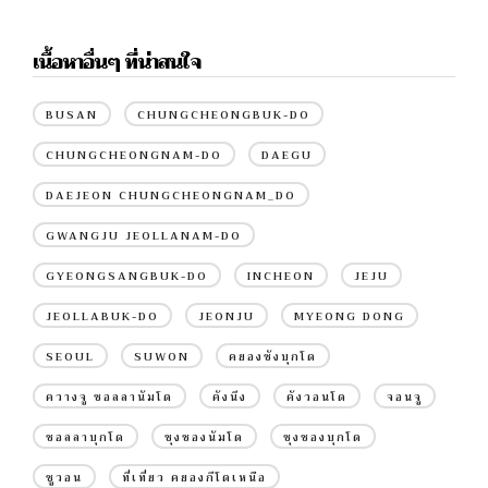
เนื้อหาอื่นๆ ที่น่าสนใจ
BUSAN
CHUNGCHEONGBUK-DO
CHUNGCHEONGNAM-DO
DAEGU
DAEJEON CHUNGCHEONGNAM_DO
GWANGJU JEOLLANAM-DO
GYEONGSANGBUK-DO
INCHEON
JEJU
JEOLLABUK-DO
JEONJU
MYEONG DONG
SEOUL
SUWON
คยองซังบุกโด
ควางจู ชอลลานัมโด
คังนึง
คังวอนโด
จอนจู
ชอลลาบุกโด
ชุงชองนัมโด
ชุงชองบุกโด
ซูวอน
ที่เที่ยว คยองกีโดเหนือ