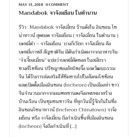
MAY 31, 2018
•
0 COMMENT
Mandabok จาจังมย็อน ในตำนาน
รีวิว : Mandabok จาจังเมี่ยน ร้านดังใน อินชอน ไช
น่าทาวน์ สุดยอด จาจังมย็อน ( จาจังเมี่ยน ในตำนาน )
บะหมี่ดำ – จาจังมย็อน บางก็เรียก จาจังเมี่ยน คือ
บะหมี่เกาหลี สัญชาติจีน มีต้นกำเนิดมาจากอาหารจีน
“จ๋าเจี้ยงเมี่ยน” แปลว่าบะหมี่ผัดซอส ในสมัยรา
ชวงศ์โชซ็อน ปรัชญาของลัทธิขงจื๊อ และวัฒนธรรม
จีน ได้รับการส่งเสริมให้ซึมซาบไปในสังคมโชซ็อน
และเปิดตั้งเมืองอินชอน (Incheon) เป็นเมืองท่า ชาว
จีนจำนวนมากจากมณฑลซานตงจึงอพยพมาสร้าง
บ้านเรือน เป็นชุมชนชาวจีน ที่ทุกวันนี้รู้จักกันในชื่อ
อินชอนไชนาทาวน์ (Incheon Chinatown) จาจัง
มย็อน หรือ จาจังเมี่ยน ถือกำเนินขึ้นที่เมืองอินชอน
(Incheon) จึงถือกำเนินที่ […]