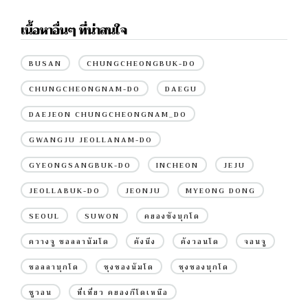
เนื้อหาอื่นๆ ที่น่าสนใจ
BUSAN
CHUNGCHEONGBUK-DO
CHUNGCHEONGNAM-DO
DAEGU
DAEJEON CHUNGCHEONGNAM_DO
GWANGJU JEOLLANAM-DO
GYEONGSANGBUK-DO
INCHEON
JEJU
JEOLLABUK-DO
JEONJU
MYEONG DONG
SEOUL
SUWON
คยองซังบุกโด
ควางจู ชอลลานัมโด
คังนึง
คังวอนโด
จอนจู
ชอลลาบุกโด
ชุงชองนัมโด
ชุงชองบุกโด
ซูวอน
ที่เที่ยว คยองกีโดเหนือ