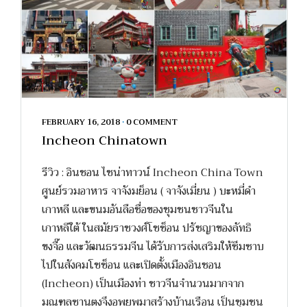
FEBRUARY 16, 2018
•
0 COMMENT
Incheon Chinatown
รีวิว : อินชอน ไชน่าทาวน์ Incheon China Town
ศูนย์รวมอาหาร จาจังมย็อน ( จาจังเมี่ยน ) บะหมี่ดำ
เกาหลี และขนมอันลือชื่อของชุมชนชาวจีนใน
เกาหลีใต้ ในสมัยราชวงศ์โชซ็อน ปรัชญาของลัทธิ
ขงจื๊อ และวัฒนธรรมจีน ได้รับการส่งเสริมให้ซึมซาบ
ไปในสังคมโชซ็อน และเปิดตั้งเมืองอินชอน
(Incheon) เป็นเมืองท่า ชาวจีนจำนวนมากจาก
มณฑลซานตงจึงอพยพมาสร้างบ้านเรือน เป็นชุมชน