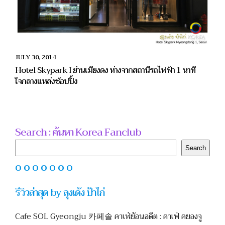
JULY 30, 2014
Hotel Skypark I ย่านเมียงดง ห่างจากสถานีรถไฟฟ้า 1 นาที
ใจกลางแหล่งช้อปปิ้ง
Search : ค้นหา Korea Fanclub
Search
Search
O O O O O O O
รีวิวล่าสุด by ลุงเด้ง ป้าไก่
Cafe SOL Gyeongju 카페솔 คาเฟ่ย้อนอดีต : คาเฟ่ คยองจู