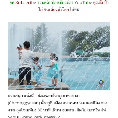
กด
Subscribe
รวมคลิปท่องเที่ยวช่อง YouTube
ลุงเด้ง ป้า
ไก่ กินเที่ยวทั่วโลก
ได้ที่นี่
สวนสนุก แห่งนี้… ล้อมรอบด้วยภูเขาชองกเย
(Cheonggyesan) ตั้งอยู่ที่
เมืองควาชอน จ.คยองกีโด
ห่าง
จากกรุงโซลเพียง 30 นาที เดินทางสะดวก ติดกับ สถานีรถไฟ
Seoul Grand Park ทางออก 2