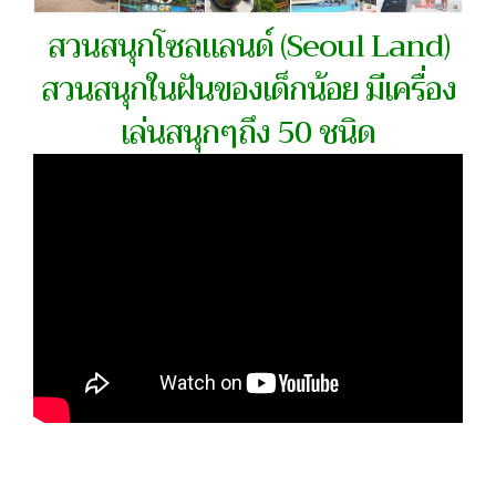
สวนสนุกโซลแลนด์ (Seoul Land)
สวนสนุกในฝันของเด็กน้อย มีเครื่อง
เล่นสนุกๆถึง 50 ชนิด