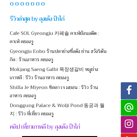
O O O O O O O
รีวิวล่าสุด by ลุงเด้ง ป้าไก่
Cafe SOL Gyeongju 카페솔 คาเฟ่ย้อนอดีต :
คาเฟ่ คยองจู
Gyeongju Eobo ร้านปลาย่างชื่อดัง ย่าน ฮวังริดัน
กิล : ร้านอาหาร คยองจู
Mokjang Saeng Galbi 목장생갈비 หมูย่าง
เกาหลี : รีวิว ร้านอาหาร คยองจู
Shilla Je Miyeon ชิลลา เจ มยอน : รีวิว ร้าน
อาหาร คยองจู
Donggung Palace & Wolji Pond 동궁과 월
지 : รีวิว ที่เที่ยว คยองจู
คลิป เที่ยวเกาหลี by ลุงเด้ง ป้าไก่