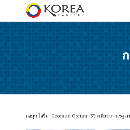
ก
กอมุน โอรึม : Geomun Oreum : รีวิว เที่ยว เกาะเชจู ก