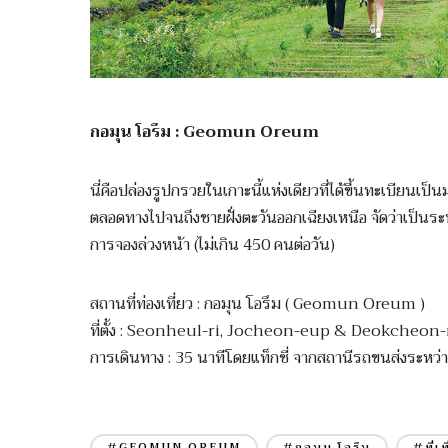
กอมุน โอรึม : Geomun Oreum
นี่คือปล่องรูปกรวยในเกาะนี้แห่งเดียวที่ได้ขึ้นทะเบีย
ตลอดทางไปจนถึงชายฝั่งตะวันออกเฉียงเหนือ จัดว่าเป็นระบบป
การจองล่วงหน้า (ไม่เกิน 450 คนต่อวัน)
สถานที่ท่องเที่ยว : กอมุน โอรึม ( Geomun Oreum )
ที่ตั้ง : Seonheul-ri, Jocheon-eup & Deokcheon-r
การเดินทาง : 35 นาทีโดยแท็กซี่ จากสถานีรถขนส่งระหว่า
#GEOMUN OREUM
#กอมุน โอรึม
#ที่เ