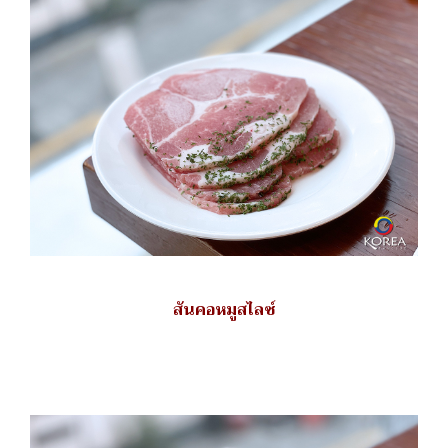
สันคอหมูสไลซ์