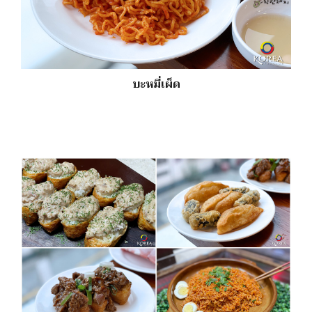
บะหมี่เผ็ด