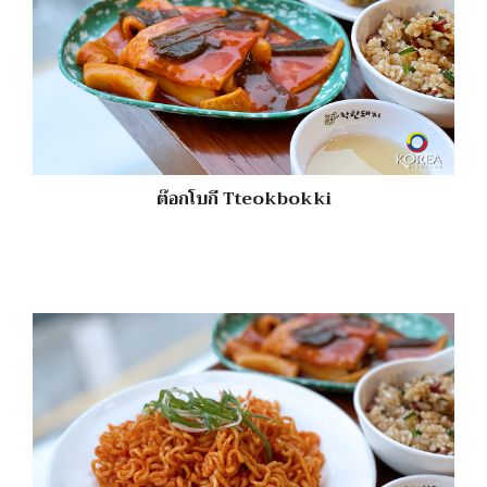
ต๊อกโบกี Tteokbokki