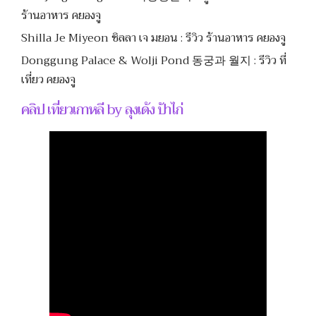
ร้านอาหาร คยองจู
Shilla Je Miyeon ชิลลา เจ มยอน : รีวิว ร้านอาหาร คยองจู
Donggung Palace & Wolji Pond 동궁과 월지 : รีวิว ที่
เที่ยว คยองจู
คลิป เที่ยวเกาหลี by ลุงเด้ง ป้าไก่