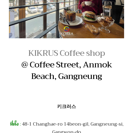
KIKRUS Coffee shop
@ Coffee Street, Anmok
Beach, Gangneung
키크러스
ที่ตั้ง
:
48-1 Changhae-ro 14beon-gil, Gangneung-si,
Gangwon-do