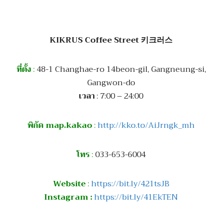
KIKRUS Coffee Street 키크러스
ที่ตั้ง
:
48-1 Changhae-ro 14beon-gil, Gangneung-si,
Gangwon-do
เวลา
: 7:00 – 24:00
พิกัด map.kakao
:
http://kko.to/AiJrngk_mh
โทร
:
033-653-6004
Website
:
https://bit.ly/421tsJB
Instagram :
https://bit.ly/41EkTEN