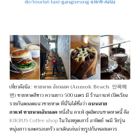
do/tourist-taxi-gangneung-แท็กซี่-คังนึง
เที่ยวคังนึง :
ชายหาด อันมอค (Anmok Beach 안목해
변)
ชายหาดสีขาว ความยาว 500 เมตร มี ร้านกาแฟ เปิดเรียง
รายกันตลอดแนวชายหาด ที่นี่จึงได้ชื่อว่า
ถนนสาย
กาแฟ
ชายหาดอันมอค
หนึ่งใน คาเฟ่ สุดฮิตบนชาดหาดนี้ คือ
KIKRUS Coffee shop
ในวันหยุดเสาร์ อาทิตย์ จะมี วัยรุ่น
หนุ่มสาว และครอบครัว มาเดินเล่นถ่ายรูปกันพอสมควร