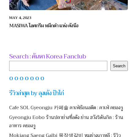
MAY 4, 2023
MASIWA ไอศกรีม หมึกดำ แห่ง คังนึง
Search : ค้นหา Korea Fanclub
Search
Search
O O O O O O O
รีวิวล่าสุด by ลุงเด้ง ป้าไก่
Cafe SOL Gyeongju 카페솔 คาเฟ่ย้อนอดีต : คาเฟ่ คยองจู
Gyeongju Eobo ร้านปลาย่างชื่อดัง ย่าน ฮวังริดันกิล : ร้าน
อาหาร คยองจู
Mokjang Saeng Galbi 목장생갈비 หมูย่างเกาหลี : รีวิว