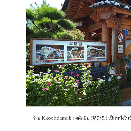
ร้าน Kkochdamjib กตดัมฉิบ (꽃담집) เป็นหนึ่งในร้านดัง