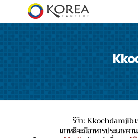
Kkoc
รีวิว : Kkochdamjib เบ
เกาหลีจะมีอาหารประเภทจาน