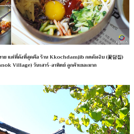
 แต่ที่ดังที่สุดคือ ร้าน
Kkochdamjib กตดัมฉิบ (꽃담집)
anok Village) วันเสาร์-อาทิตย์ ลูกค้าเยอะมาก