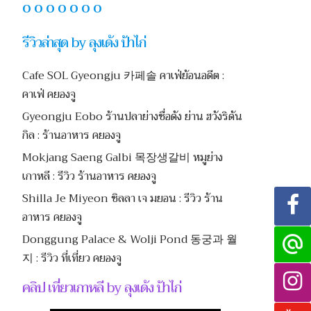
O O O O O O O
รีวิวล่าสุด by ลุงเด้ง ป้าไก่
Cafe SOL Gyeongju 카페솔 คาเฟ่ย้อนอดีต :
คาเฟ่ คยองจู
Gyeongju Eobo ร้านปลาย่างชื่อดัง ย่าน ฮวังริดัน
กิล : ร้านอาหาร คยองจู
Mokjang Saeng Galbi 목장생갈비 หมูย่าง
เกาหลี : รีวิว ร้านอาหาร คยองจู
Shilla Je Miyeon ชิลลา เจ มยอน : รีวิว ร้าน
อาหาร คยองจู
Donggung Palace & Wolji Pond 동궁과 월
지 : รีวิว ที่เที่ยว คยองจู
คลิป เที่ยวเกาหลี by ลุงเด้ง ป้าไก่