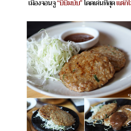
เมืองจอนจู
“บิบิมบับ”
โดดเด่นที่สุด
แต่ก็