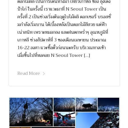
ดอกไม้ผลิ เป็นการเดินทางมา เที่ยวเกาหลี ของ ลุงเด้ง
ป้าไก่ ในครั้งนี้ เราแวะมาที่ N Seoul Tower เป็น
ครั้งที่ 2 เป็นช่วงเริ่มต้นฤดูไบไม้ผลิ ดอกเชอรี่ บรอสซั่
มกำลังเริ่มบาน ได้เบื้องหลังเป็นดอกไม้สีสวย แต่ฟ้า
เน่าสนิท เพราะหมอกลง และฝนตกพร่ำๆ อุณหภูมิที่
เกาหลี ช่วงสัปดาห์ที่ 3 ของเดือนเมษายน ประมาณ
16-22 องศา แวะซื้อตั๋วก่อนนะครับ บริเวณทางเข้า
เมื่อขึ้นไปที่หอคอย N Seoul Tower […]
Read More