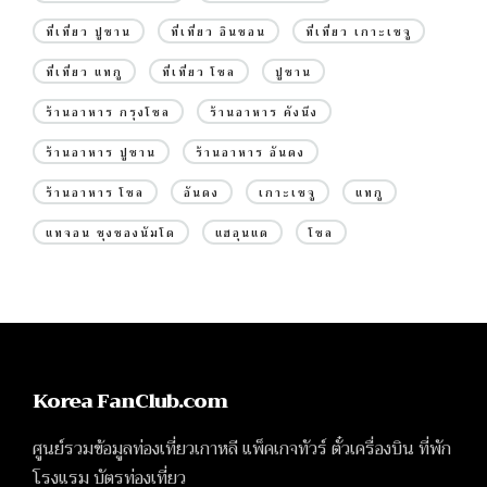
ที่เที่ยว ปูซาน
ที่เที่ยว อินชอน
ที่เที่ยว เกาะเชจู
ที่เที่ยว แทกู
ที่เที่ยว โซล
ปูซาน
ร้านอาหาร กรุงโซล
ร้านอาหาร คังนึง
ร้านอาหาร ปูซาน
ร้านอาหาร อันดง
ร้านอาหาร โซล
อันดง
เกาะเชจู
แทกู
แทจอน ชุงชองนัมโด
แฮอุนแด
โซล
Korea FanClub.com
ศูนย์รวมข้อมูลท่องเที่ยวเกาหลี แพ็คเกจทัวร์ ตั๋วเครื่องบิน ที่พัก
โรงแรม บัตรท่องเที่ยว