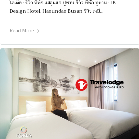
โฮเต็ล : รีวิว ที่พัก แฮอุนแด ปูซาน รีวิว ที่พัก ปูซาน : JB
Design Hotel, Haeundae Busan รีวิว เจบี...
Read More