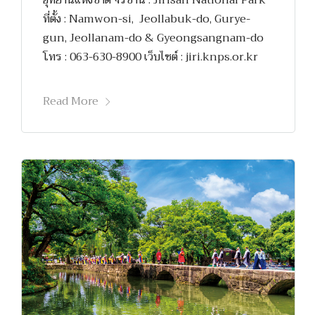
ที่ตั้ง : Namwon-si, Jeollabuk-do, Gurye-
gun, Jeollanam-do & Gyeongsangnam-do
โทร : 063-630-8900 เว็บไซต์ : jiri.knps.or.kr
Read More