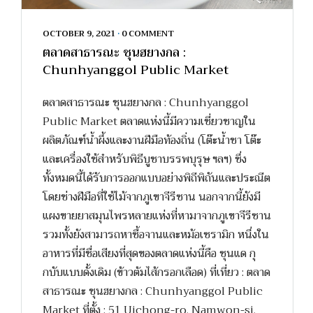
OCTOBER 9, 2021
•
0 COMMENT
ตลาดสาธารณะ ชุนฮยางกล :
Chunhyanggol Public Market
ตลาดสาธารณะ ชุนฮยางกล : Chunhyanggol
Public Market ตลาดแห่งนี้มีความเชี่ยวชาญใน
ผลิตภัณฑ์น้ำผึ้งและงานฝีมือท้องถิ่น (โต๊ะน้ำชา โต๊ะ
และเครื่องใช้สำหรับพิธีบูชาบรรพบุรุษ ฯลฯ) ซึ่ง
ทั้งหมดนี้ได้รับการออกแบบอย่างพิถีพิถันและประณีต
โดยช่างฝีมือที่ใช้ไม้จากภูเขาจีรีซาน นอกจากนี้ยังมี
แผงขายยาสมุนไพรหลายแห่งที่หามาจากภูเขาจีรีซาน
รวมทั้งยังสามารถหาซื้อจานและหม้อเซรามิก หนึ่งใน
อาหารที่มีชื่อเสียงที่สุดของตลาดแห่งนี้คือ ซุนแด กุ
กบับแบบดั้งเดิม (ข้าวต้มไส้กรอกเลือด) ที่เที่ยว : ตลาด
สาธารณะ ชุนฮยางกล : Chunhyanggol Public
Market ที่ตั้ง : 51 Uichong-ro, Namwon-si,