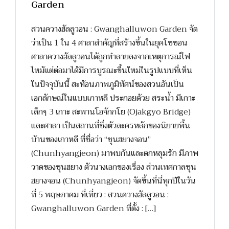
Garden
สวนควางฮัลลูวอน : Gwanghalluwon Garden จัด
ว่าเป็น 1 ใน 4 ศาลาสำคัญที่สร้างขึ้นในยุคโชซอน
ศาลาควางฮัลลูวอนได้ถูกทำลายลงจากเหตุการณ์ไฟ
ไหม้แต่ต่อมาได้มีการบูรณะขึ้นใหม่ในรูปแบบที่เห็น
ในปัจจุบันนี้ สะท้อนภาพภูมิทัศน์ของสวนอันเป็น
เอกลักษณ์ในแบบเกาหลี ประกอยด้วย สระน้ำ มีเกาะ
เล็กๆ 3 เกาะ สะพานโอจักกโย (Ojakgyo Bridge)
และศาลา เป็นสถานที่ซึ่งตัวละครหลักของนิยายพื้น
บ้านของเกาหลี ที่ชื่อว่า “ชุนฮยางจอน”
(Chunhyangjeon) มาพบกันและตกหลุมรัก มีภาพ
วาดของชุนฮยาง ตัวนางเอกของเรื่อง ส่วนเทศกาลชุน
ฮยางจอน (Chunhyangjeon) จัดขึ้นที่นี่ทุกปีในวัน
ที่ 5 พฤษภาคม ที่เที่ยว : สวนควางฮัลลูวอน :
Gwanghalluwon Garden ที่ตั้ง : […]