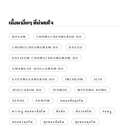
เนื้อหาอื่นๆ ที่น่าสนใจ
BUSAN
CHUNGCHEONGBUK-DO
CHUNGCHEONGNAM-DO
DAEGU
DAEJEON CHUNGCHEONGNAM_DO
GWANGJU JEOLLANAM-DO
GYEONGSANGBUK-DO
INCHEON
JEJU
JEOLLABUK-DO
JEONJU
MYEONG DONG
SEOUL
SUWON
คยองซังบุกโด
ควางจู ชอลลานัมโด
คังนึง
คังวอนโด
จอนจู
ชอลลาบุกโด
ชุงชองนัมโด
ชุงชองบุกโด