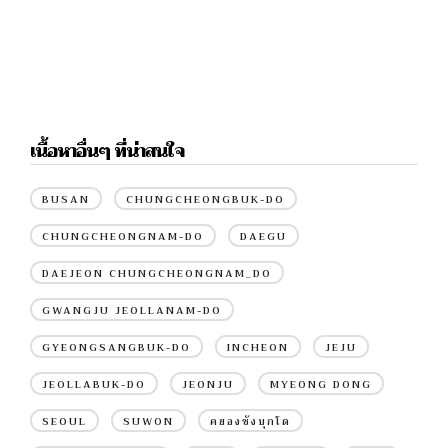
เนื้อหาอื่นๆ ที่น่าสนใจ
BUSAN
CHUNGCHEONGBUK-DO
CHUNGCHEONGNAM-DO
DAEGU
DAEJEON CHUNGCHEONGNAM_DO
GWANGJU JEOLLANAM-DO
GYEONGSANGBUK-DO
INCHEON
JEJU
JEOLLABUK-DO
JEONJU
MYEONG DONG
SEOUL
SUWON
คยองซังบุกโด