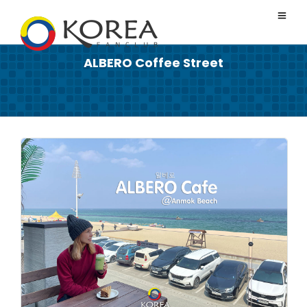
ALBERO Coffee Street