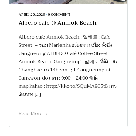
APRIL 20, 2023
•
0 COMMENT
Albero cafe @ Anmok Beach
Albero cafe Anmok Beach : 알베로 : Cafe
Street – ขนม Marlenka อร่อยมาก เมือง คังนึง
Gangneung ALBERO Café Coffee Street,
Anmok Beach, Gangneung 알베로 ที่ตั้ง : 36,
Changhae-ro 14beon-gil, Gangneung-si,
Gangwon-do เวลา : 9:00 – 24:00 พิกัด
map.kakao : http://kko.to/SQuMA9G5tB การ
เดินทาง […]
Read More