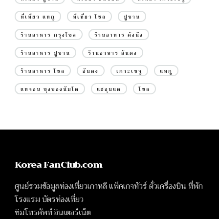
ที่เที่ยว แทกู
ที่เที่ยว โซล
ปูซาน
ร้านอาหาร กรุงโซล
ร้านอาหาร คังนึง
ร้านอาหาร ปูซาน
ร้านอาหาร อันดง
ร้านอาหาร โซล
อันดง
เกาะเชจู
แทกู
แทจอน ชุงชองนัมโด
แฮอุนแด
โซล
Korea FanClub.com
ศูนย์รวมข้อมูลท่องเที่ยวเกาหลี แพ็คเกจทัวร์ ตั๋วเครื่องบิน ที่พัก
โรงแรม บัตรท่องเที่ยว
ซิมโทรศัพท์ อินเตอร์เน็ต