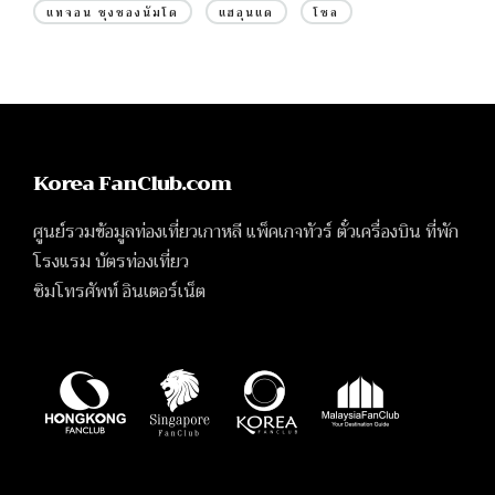
แทจอน ชุงชองนัมโด
แฮอุนแด
โซล
Korea FanClub.com
ศูนย์รวมข้อมูลท่องเที่ยวเกาหลี แพ็คเกจทัวร์ ตั๋วเครื่องบิน ที่พัก
โรงแรม บัตรท่องเที่ยว
ซิมโทรศัพท์ อินเตอร์เน็ต