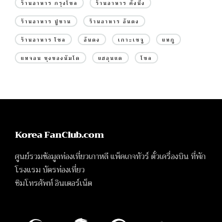
ร้านอาหาร กรุงโซล
ร้านอาหาร คังนึง
ร้านอาหาร ปูซาน
ร้านอาหาร อันดง
ร้านอาหาร โซล
อันดง
เกาะเชจู
แทกู
แทจอน ชุงชองนัมโด
แฮอุนแด
โซล
Korea FanClub.com
ศูนย์รวมข้อมูลท่องเที่ยวเกาหลี แพ็คเกจทัวร์ ตั๋วเครื่องบิน ที่พัก
โรงแรม บัตรท่องเที่ยว
ซิมโทรศัพท์ อินเตอร์เน็ต