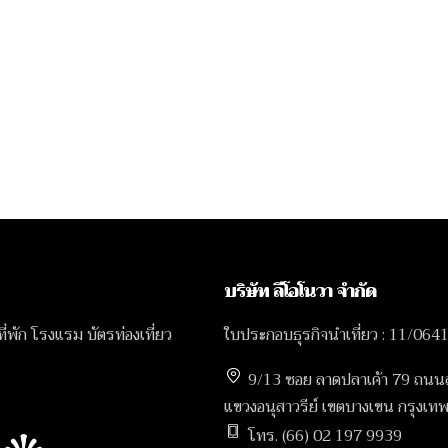
บริษัท ลีโอโนวา จำกัด
 ที่พัก โรงแรม บัตรท่องเที่ยว
ใบประกอบธุรกิจนำเที่ยว : 11/064
9/13 ซอย ลาดปลาเค้า 79 ถนน
แขวงอนุสาวรีย์ เขตบางเขน กรุง
โทร. (66) 02 197 9939