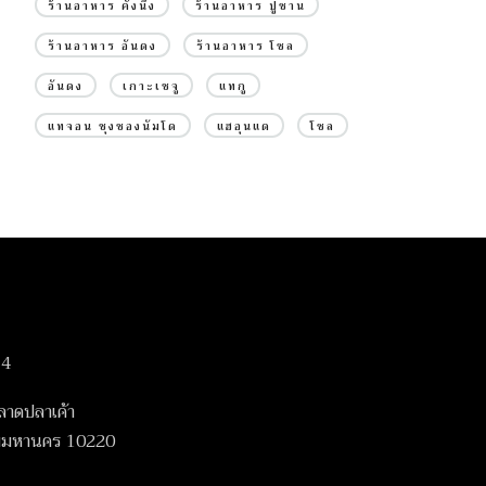
ร้านอาหาร คังนึง
ร้านอาหาร ปูซาน
ร้านอาหาร อันดง
ร้านอาหาร โซล
อันดง
เกาะเชจู
แทกู
แทจอน ชุงชองนัมโด
แฮอุนแด
โซล
14
ลาดปลาเค้า
เทพมหานคร 10220