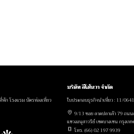
บริษัท ลีโอโนวา จำกัด
 ที่พัก โรงแรม บัตรท่องเที่ยว
ใบประกอบธุรกิจนำเที่ยว : 11/064
9/13 ซอย ลาดปลาเค้า 79 ถนน
แขวงอนุสาวรีย์ เขตบางเขน กรุง
โทร. (66) 02 197 9939