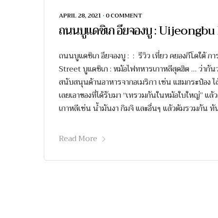
APRIL 28, 2021
•
0 COMMENT
ถนนบูแดชิเก อึยจองบู : Uijeongbu
ถนนบูแดชิเก อึยจองบู : : รีวิว เที่ยว คยองกีโดใต
Street บูแดชิเก : หม้อไฟทหารเกาหลีสุดฮิต … ว่ากันว
สนับสนุนด้านอาหารจากอเมริกา เช่น แฮมกระป๋อง ไส้ก
เลยเอาของที่ได้รับมา “เทรวมกันในหม้อใบใหญ่” แล้
เกาหลีเช่น น้ำมันงา กิมจิ และอื่นๆ แล้วต้มรวมกัน ทันท
Read More