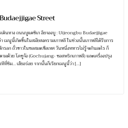
 Budaejjigae Street
้ การเดินทาง ถนนบูแดชิเก อึยจองบู : Uijeongbu Budaejjigae
่า เมนูนี้เกิดขึ้นในสมัยสงครามเกาหลี ในช่วงนั้นเกาหลีได้รับการ
รอก ถั่วขาวในซอสมะเขือเทศ วันหนึ่งทหารไม่รู้จะกินอะไร ก็
วตามด้วย โคซูจัง (Gochujang- ซอสพริกเกาหลี) และเครื่องปรุง
ีที่ชิม… เฮ้ยอร่อย จากนั้นก็เรียกเมนูนี้ว่า […]