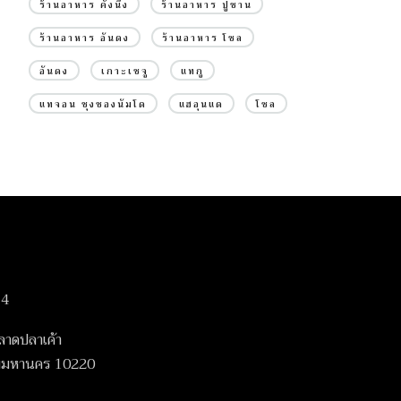
ร้านอาหาร คังนึง
ร้านอาหาร ปูซาน
ร้านอาหาร อันดง
ร้านอาหาร โซล
อันดง
เกาะเชจู
แทกู
แทจอน ชุงชองนัมโด
แฮอุนแด
โซล
14
ลาดปลาเค้า
เทพมหานคร 10220