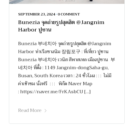
SEPTEMBER 23, 2024
•
0 COMMENT
Bunezia จุดถ่ายรูปสุดฮิต @Jangnim
Harbor ปูซาน
Bunezia 부네치아 จุดถ่ายรูปสุดฮิต @Jangnim
Harbor ท่าเรือชางนิม 장림포구 : ที่เที่ยว ปูซาน
Bunezia 부네치아 เวนิส สีพาสเทล เมืองปูซาน 부
네치아 ที่ตั้ง : 1149 Jangnim-dongSaha-gu,
Busan, South Korea เวลา : 24 ชั่วโมง : : : ไม่มี
ค่าเข้าชม นั่งฟรี : : : พิกัด Naver Map
: https://naver.me/FrKAsbCU […]
Read More