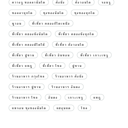
ควางจู ชอลลานัมโด
คังนึง
คังวอนโด
จอนจู
ชอลลาบุกโด
ชุงชองนัมโด
ชุงชองบุกโด
ซูวอน
ที่เที่ยว คยองกีโดเหนือ
ที่เที่ยว คยองซังนัมโด
ที่เที่ยว คยองซังบุกโด
ที่เที่ยว คยองดีโดใต้
ที่เที่ยว คังวอนโด
ที่เที่ยว ปูซาน
ที่เที่ยว อินชอน
ที่เที่ยว เกาะเชจู
ที่เที่ยว แทกู
ที่เที่ยว โซล
ปูซาน
ร้านอาหาร กรุงโซล
ร้านอาหาร คังนึง
ร้านอาหาร ปูซาน
ร้านอาหาร อันดง
ร้านอาหาร โซล
อันดง
เกาะเชจู
แทกู
แทจอน ชุงชองนัมโด
แฮอุนแด
โซล