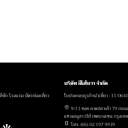
บริษัท ลีโอโนวา จำกัด
 ที่พัก โรงแรม บัตรท่องเที่ยว
ใบประกอบธุรกิจนำเที่ยว : 11/064
9/13 ซอย ลาดปลาเค้า 79 ถนน
แขวงอนุสาวรีย์ เขตบางเขน กรุง
โทร. (66) 02 197 9939