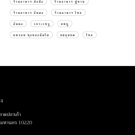
ร้านอาหาร คังนึง
ร้านอาหาร ปูซาน
ร้านอาหาร อันดง
ร้านอาหาร โซล
อันดง
เกาะเชจู
แทกู
แทจอน ชุงชองนัมโด
แฮอุนแด
โซล
14
ลาดปลาเค้า
เทพมหานคร 10220