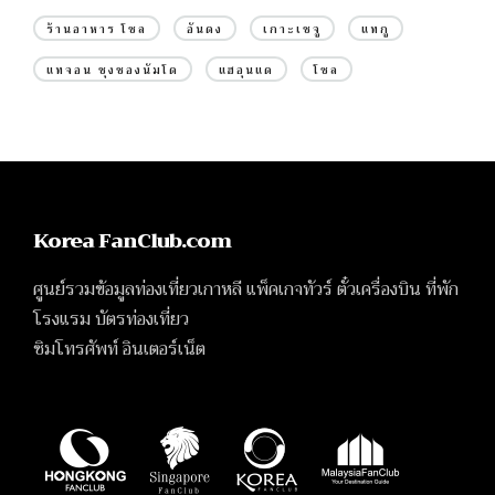
ร้านอาหาร โซล
อันดง
เกาะเชจู
แทกู
แทจอน ชุงชองนัมโด
แฮอุนแด
โซล
Korea FanClub.com
ศูนย์รวมข้อมูลท่องเที่ยวเกาหลี แพ็คเกจทัวร์ ตั๋วเครื่องบิน ที่พัก
โรงแรม บัตรท่องเที่ยว
ซิมโทรศัพท์ อินเตอร์เน็ต