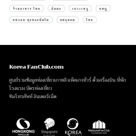
ร้านอาหาร โซล
อันดง
เกาะเชจู
แทกู
แทจอน ชุงชองนัมโด
แฮอุนแด
โซล
Korea FanClub.com
ศูนย์รวมข้อมูลท่องเที่ยวเกาหลี แพ็คเกจทัวร์ ตั๋วเครื่องบิน ที่พัก
โรงแรม บัตรท่องเที่ยว
ซิมโทรศัพท์ อินเตอร์เน็ต