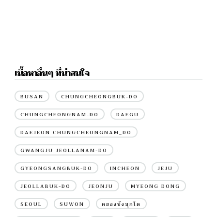
เนื้อหาอื่นๆ ที่น่าสนใจ
BUSAN
CHUNGCHEONGBUK-DO
CHUNGCHEONGNAM-DO
DAEGU
DAEJEON CHUNGCHEONGNAM_DO
GWANGJU JEOLLANAM-DO
GYEONGSANGBUK-DO
INCHEON
JEJU
JEOLLABUK-DO
JEONJU
MYEONG DONG
SEOUL
SUWON
คยองซังบุกโด