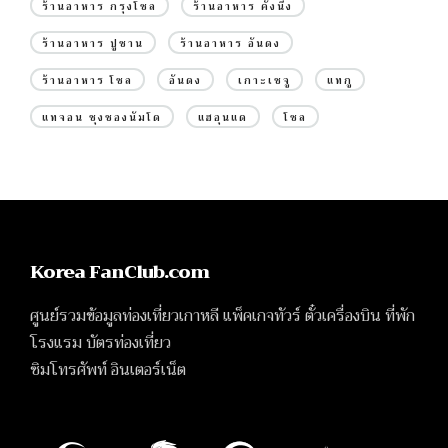
ร้านอาหาร กรุงโซล
ร้านอาหาร คังนึง
ร้านอาหาร ปูซาน
ร้านอาหาร อันดง
ร้านอาหาร โซล
อันดง
เกาะเชจู
แทกู
แทจอน ชุงชองนัมโด
แฮอุนแด
โซล
Korea FanClub.com
ศูนย์รวมข้อมูลท่องเที่ยวเกาหลี แพ็คเกจทัวร์ ตั๋วเครื่องบิน ที่พัก
โรงแรม บัตรท่องเที่ยว
ซิมโทรศัพท์ อินเตอร์เน็ต