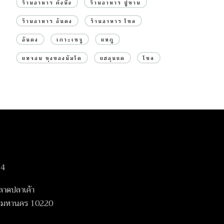
ร้านอาหาร คังนึง
ร้านอาหาร ปูซาน
ร้านอาหาร อันดง
ร้านอาหาร โซล
อันดง
เกาะเชจู
แทกู
แทจอน ชุงชองนัมโด
แฮอุนแด
โซล
14
ลาดปลาเค้า
เทพมหานคร 10220