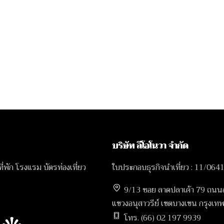
บริษัท ลีโอโนวา จำกัด
 ที่พัก โรงแรม บัตรท่องเที่ยว
ใบประกอบธุรกิจนำเที่ยว : 11/064
9/13 ซอย ลาดปลาเค้า 79 ถนน
แขวงอนุสาวรีย์ เขตบางเขน กรุง
โทร. (66) 02 197 9939