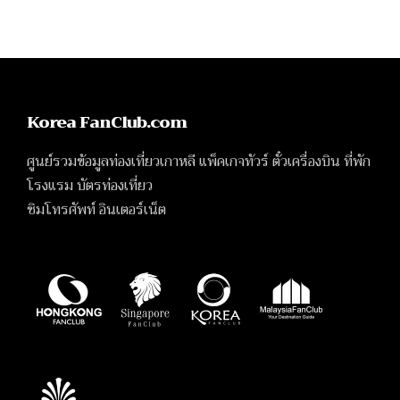
Korea FanClub.com
ศูนย์รวมข้อมูลท่องเที่ยวเกาหลี แพ็คเกจทัวร์ ตั๋วเครื่องบิน ที่พัก
โรงแรม บัตรท่องเที่ยว
ซิมโทรศัพท์ อินเตอร์เน็ต