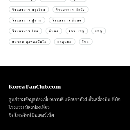
ร้านอาหาร กรุงโซล
ร้านอาหาร คังนึง
ร้านอาหาร ปูซาน
ร้านอาหาร อันดง
ร้านอาหาร โซล
อันดง
เกาะเชจู
แทกู
แทจอน ชุงชองนัมโด
แฮอุนแด
โซล
Korea FanClub.com
ศูนย์รวมข้อมูลท่องเที่ยวเกาหลี แพ็คเกจทัวร์ ตั๋วเครื่องบิน ที่พัก
โรงแรม บัตรท่องเที่ยว
ซิมโทรศัพท์ อินเตอร์เน็ต