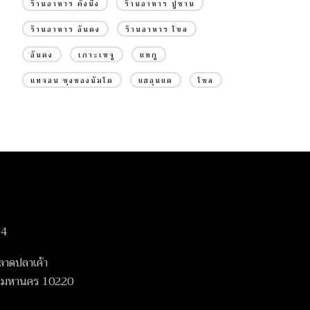
ร้านอาหาร คังนึง
ร้านอาหาร ปูซาน
ร้านอาหาร อันดง
ร้านอาหาร โซล
อันดง
เกาะเชจู
แทกู
แทจอน ชุงชองนัมโด
แฮอุนแด
โซล
14
ลาดปลาเค้า
เทพมหานคร 10220