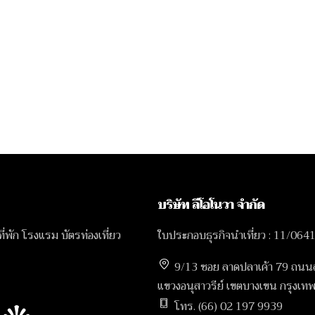
บริษัท ลีโอโนวา จำกัด
 ที่พัก โรงแรม บัตรท่องเที่ยว
ใบประกอบธุรกิจนำเที่ยว : 11/064
9/13 ซอย ลาดปลาเค้า 79 ถนน
แขวงอนุสาวรีย์ เขตบางเขน กรุง
โทร. (66) 02 197 9939