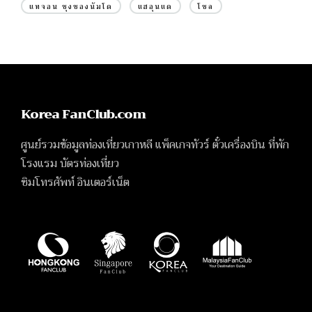
แทจอน ชุงชองนัมโด
แฮอุนแด
โซล
Korea FanClub.com
ศูนย์รวมข้อมูลท่องเที่ยวเกาหลี แพ็คเกจทัวร์ ตั๋วเครื่องบิน ที่พัก
โรงแรม บัตรท่องเที่ยว
ซิมโทรศัพท์ อินเตอร์เน็ต