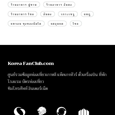
ร้านอาหาร ปูซาน
ร้านอาหาร อันดง
ร้านอาหาร โซล
อันดง
เกาะเชจู
แทกู
แทจอน ชุงชองนัมโด
แฮอุนแด
โซล
Korea FanClub.com
ศูนย์รวมข้อมูลท่องเที่ยวเกาหลี แพ็คเกจทัวร์ ตั๋วเครื่องบิน ที่พัก
โรงแรม บัตรท่องเที่ยว
ซิมโทรศัพท์ อินเตอร์เน็ต