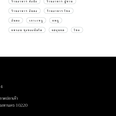
ร้านอาหาร คังนึง
ร้านอาหาร ปูซาน
ร้านอาหาร อันดง
ร้านอาหาร โซล
อันดง
เกาะเชจู
แทกู
แทจอน ชุงชองนัมโด
แฮอุนแด
โซล
14
ลาดปลาเค้า
เทพมหานคร 10220