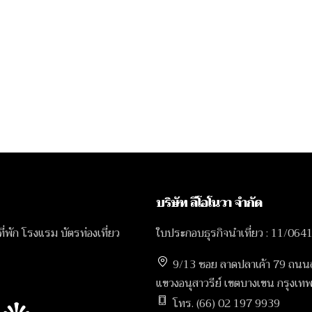
บริษัท ลีโอโนวา จำกัด
 ที่พัก โรงแรม บัตรท่องเที่ยว
ใบประกอบธุรกิจนำเที่ยว : 11/064
9/13 ซอย ลาดปลาเค้า 79 ถนน
แขวงอนุสาวรีย์ เขตบางเขน กรุง
โทร. (66) 02 197 9939