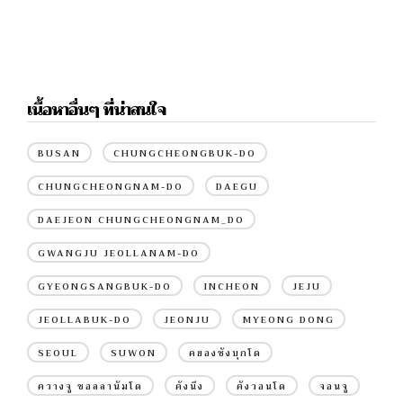
เนื้อหาอื่นๆ ที่น่าสนใจ
BUSAN
CHUNGCHEONGBUK-DO
CHUNGCHEONGNAM-DO
DAEGU
DAEJEON CHUNGCHEONGNAM_DO
GWANGJU JEOLLANAM-DO
GYEONGSANGBUK-DO
INCHEON
JEJU
JEOLLABUK-DO
JEONJU
MYEONG DONG
SEOUL
SUWON
คยองซังบุกโด
ควางจู ชอลลานัมโด
คังนึง
คังวอนโด
จอนจู