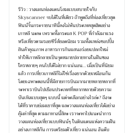
รีวิว : วางแผนท่องแดนโสมแบบสบายใจกับ
Skyscanner จบได้ในที่เดียว ถ้าพูดถึงที่ท่องเที่ยวสุด
ฟินน์จิ้นกระจายนาทีนี้คงไม่พ้นประเทศสุดฮิตอย่าง
เกาหลี นะคะ เพราะทั้งกระแส K POP ที่กำลังมาแรง
หรือเที่ยวตามรอยซีรี่ส์ยอดนิยม รวมทั้งแหล่งชอปปิ้ง
สินค้าคุณภาพ อาหารการกินแสนอร่อยแปลกใหม่
ทำให้เกาหลีกลายเป็นจุดหมายปลายทางในฝันของ
ใครหลายๆ คนไปได้ไม่ยาก แน่นอน… เมื่อเป็นที่นิยม
แล้ว การเที่ยวเกาหลีก็ไม่ใช่เรื่องยากด้วยเหมือนกัน
โดยเฉพาะตอนนี้ที่มีสายการบินมากมายหลายหลากที่
จะพาเราบินไปเยือนประเทศที่หลากหลายด้วยความ
บันเทิงแบบสุดๆ แบบนี้ แต่จะเลือกอย่างไรล่ะ? ถึงจะ
ได้ที่ราคาบย่อมเยาที่สุด และวางแผนท่องเที่ยวได้อย่าง
คุ้มค่าที่สุด ตามมาทางนี้สิคะ เราจะพาไปแนะนำการ
วางแผนท่องเที่ยวแบบฟินน์ๆ ในดินแดนแห่งความฝัน
อย่างเกาหลีกัน การเตรียมตัวเที่ยว แน่นอน อันดับ