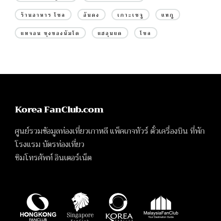
ร้านอาหาร โซล
อันดง
เกาะเชจู
แทกู
แทจอน ชุงชองนัมโด
แฮอุนแด
โซล
Korea FanClub.com
ศูนย์รวมข้อมูลท่องเที่ยวเกาหลี แพ็คเกจทัวร์ ตั๋วเครื่องบิน ที่พัก
โรงแรม บัตรท่องเที่ยว
ซิมโทรศัพท์ อินเตอร์เน็ต