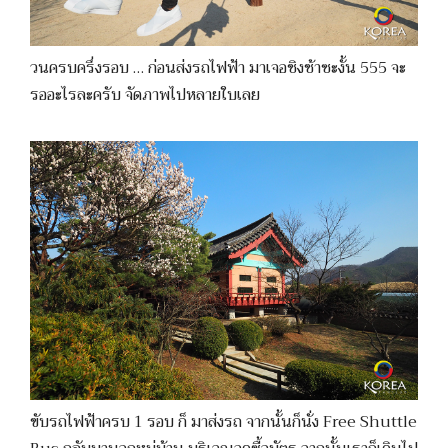
วนครบครึ่งรอบ … ก่อนส่งรถไฟฟ้า มาเจอชิงช้าซะงั้น 555 จะ
รออะไรละครับ จัดภาพไปหลายใบเลย
ขับรถไฟฟ้าครบ 1 รอบ ก็ มาส่งรถ จากนั้นก็นั่ง Free Shuttle