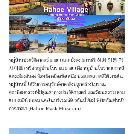
หมู่บ้านประวัติศาสตร์ ฮาฮเว และ ยังดง (เกาหลี: 하회·양동 역
사마을) หรือ หมู่บ้านโบราณ ฮาฮเว คือ หมู่บ้านโบราณเกาหลี
แห่งเมืองอันดง จังหวัด คย็องซังเหนือ ประเทศเกาหลีใต้ ภายใน
หมู่บ้านนี้ ได้รับการอนุรักษ์อาคาสิ่งปลูกสร้างโบราณ
สถาปัตยกรรมที่มีคุณค่าทางประวัติศาสตร์ และวัฒนธรรม ตาม
แบบสมัยโชซอน และในบริเวณเดียวกันนี้ ยังมี พิพิธภัณฑ์หน้า
กากฮาฮเว (Hahoe Mask Museum)