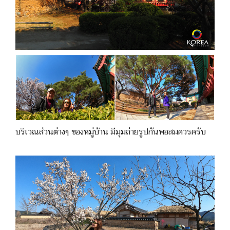
บริเวณส่วนต่างๆ ของหมู่บ้าน มีมุมถ่ายรูปกันพอสมควรครับ