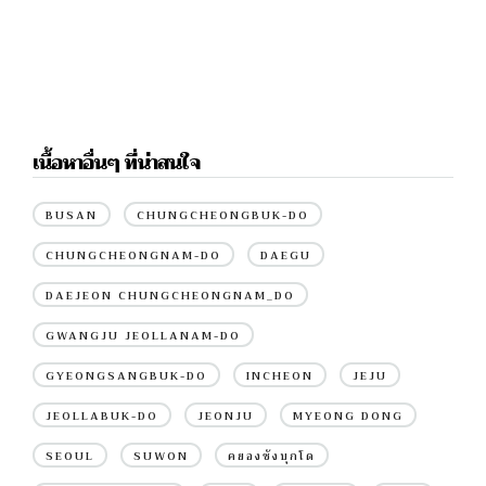
เนื้อหาอื่นๆ ที่น่าสนใจ
BUSAN
CHUNGCHEONGBUK-DO
CHUNGCHEONGNAM-DO
DAEGU
DAEJEON CHUNGCHEONGNAM_DO
GWANGJU JEOLLANAM-DO
GYEONGSANGBUK-DO
INCHEON
JEJU
JEOLLABUK-DO
JEONJU
MYEONG DONG
SEOUL
SUWON
คยองซังบุกโด