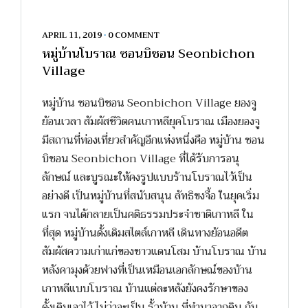
APRIL 11, 2019
•
0 COMMENT
หมู่บ้านโบราณ ซอนบิชอน Seonbichon
Village
หมู่บ้าน ซอนบิชอน Seonbichon Village ยองจู
ย้อนเวลา สัมผัสชีวิตคนเกาหลียุคโบราณ เมืองยองจู
มีสถานที่ท่องเที่ยวสำคัญอีกแห่งหนึ่งคือ หมู่บ้าน ซอน
บิชอน Seonbichon Village ที่ได้รับการอนุ
ลักษณ์ และบูรณะให้คงรูปแบบร้านโบราณไว้เป็น
อย่างดี เป็นหมู่บ้านที่สนับสนุน ลัทธิขงจื้อ ในยุคเริ่ม
แรก จนได้กลายเป็นคติธรรมประจำชาติเกาหลี ใน
ที่สุด หมู่บ้านดั้งเดิมสไตล์เกาหลี เดินทางย้อนอดีต
สัมผัสความเก่าแก่ของชาวแดนโสม บ้านโบราณ บ้าน
หลังคามุงด้วยฟางที่เป็นเหมือนเอกลักษณ์ของบ้าน
เกาหลีแบบโบราณ บ้านแต่ละหลังยังคงรักษาของ
ดั้งเดิมเอาไว้ ไม่ว่าจะเป็น รั้วบ้าน ที่ทำมาจากดิน กับ