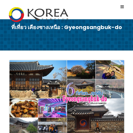
ที่เที่ยว เคียงซางเหนือ : Gyeongsangbuk-do