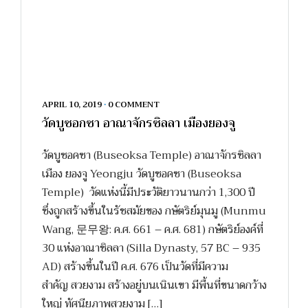
APRIL 10, 2019
•
0 COMMENT
วัดบูซอกซา อาณาจักรซิลลา เมืองยองจู
วัดบูซอคซา (Buseoksa Temple) อาณาจักรซิลลา
เมือง ยองจู Yeongju วัดบูซอคซา (Buseoksa
Temple) วัดแห่งนี้มีประวัติยาวนานกว่า 1,300 ปี
ซึ่งถูกสร้างขึ้นในรัชสมัยของ กษัตริย์มุนมู (Munmu
Wang, 문무왕: ค.ศ. 661 – ค.ศ. 681) กษัตริย์องค์ที่
30 แห่งอาณาชิลลา (Silla Dynasty, 57 BC – 935
AD) สร้างขึ้นในปี ค.ศ. 676 เป็นวัดที่มีความ
สำคัญ สวยงาม สร้างอยู่บนเนินเขา มีพื้นที่ขนาดกว้าง
ใหญ่ ทัศนียภาพสวยงาม […]