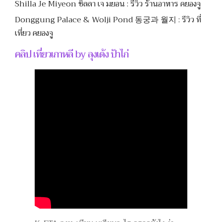
Shilla Je Miyeon ชิลลา เจ มยอน : รีวิว ร้านอาหาร คยองจู
Donggung Palace & Wolji Pond 동궁과 월지 : รีวิว ที่
เที่ยว คยองจู
คลิป เที่ยวเกาหลี by ลุงเด้ง ป้าไก่