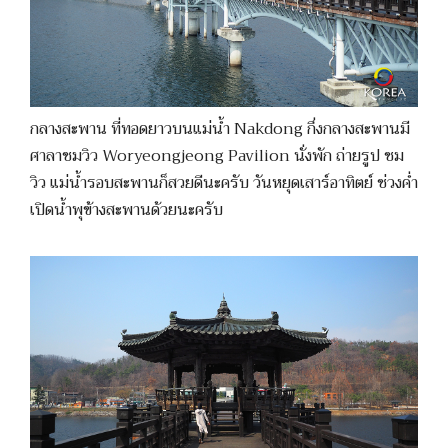
กลางสะพาน ที่ทอดยาวบนแม่น้ำ Nakdong กึ่งกลางสะพานมี
ศาลาชมวิว Woryeongjeong Pavilion นั่งพัก ถ่ายรูป ชม
วิว แม่น้ำรอบสะพานก็สวยดีนะครับ วันหยุดเสาร์อาทิตย์ ช่วงค่ำ
เปิดน้ำพุข้างสะพานด้วยนะครับ