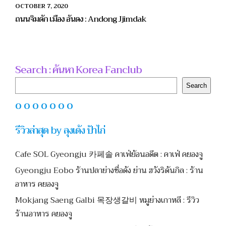
OCTOBER 7, 2020
ถนนจิมดัก เมือง อันดง : Andong Jjimdak
Search : ค้นหา Korea Fanclub
Search
Search
O O O O O O O
รีวิวล่าสุด by ลุงเด้ง ป้าไก่
Cafe SOL Gyeongju 카페솔 คาเฟ่ย้อนอดีต : คาเฟ่ คยองจู
Gyeongju Eobo ร้านปลาย่างชื่อดัง ย่าน ฮวังริดันกิล : ร้าน
อาหาร คยองจู
Mokjang Saeng Galbi 목장생갈비 หมูย่างเกาหลี : รีวิว
ร้านอาหาร คยองจู