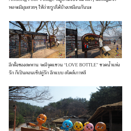
พอจะมีมุมสวยๆ ให้ถ่ายรูปได้บ้างเหมือนกันนะ
อีกฝั่งของสะพาน จะมีจุดแขวน “LOVE BOTTLE” ขวดน้ำแห่ง
รัก ก็เป็นคอนเซ็ปคู่รัก อีกแบบ สไตล์เกาหลี