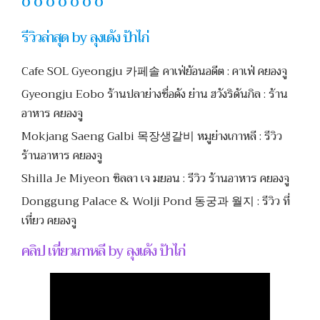
O O O O O O O
รีวิวล่าสุด by ลุงเด้ง ป้าไก่
Cafe SOL Gyeongju 카페솔 คาเฟ่ย้อนอดีต : คาเฟ่ คยองจู
Gyeongju Eobo ร้านปลาย่างชื่อดัง ย่าน ฮวังริดันกิล : ร้าน
อาหาร คยองจู
Mokjang Saeng Galbi 목장생갈비 หมูย่างเกาหลี : รีวิว
ร้านอาหาร คยองจู
Shilla Je Miyeon ชิลลา เจ มยอน : รีวิว ร้านอาหาร คยองจู
Donggung Palace & Wolji Pond 동궁과 월지 : รีวิว ที่
เที่ยว คยองจู
คลิป เที่ยวเกาหลี by ลุงเด้ง ป้าไก่