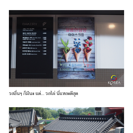
รสอื่นๆ ก็มีนะ แต่… รสไผ่ นี่แหละดีสุด