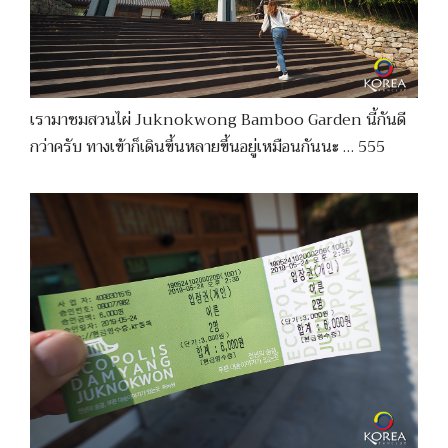
เรามาชมสวนไผ่ Juknokwong Bamboo Garden นี้กันดี
กว่าครับ ทางเข้าก็เดินขึ้นหลายขึ้นอยู่เหมือนกันนะ … 555