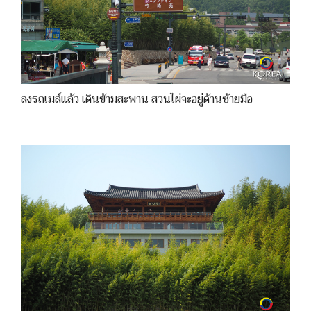
ลงรถเมล์แล้ว เดินข้ามสะพาน สวนไผ่จะอยู่ด้านซ้ายมือ