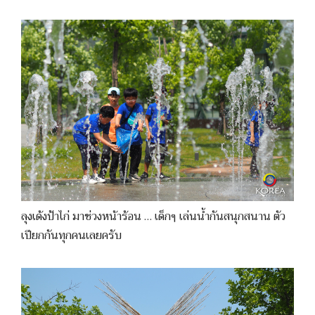
ลุงเด้งป้าไก่ มาช่วงหน้าร้อน … เด็กๆ เล่นน้ำกันสนุกสนาน ตัว
เปียกกันทุกคนเลยครับ