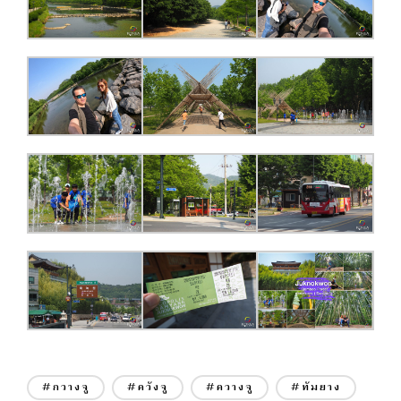
#กวางจู
#ควังจู
#ควางจู
#ทัมยาง