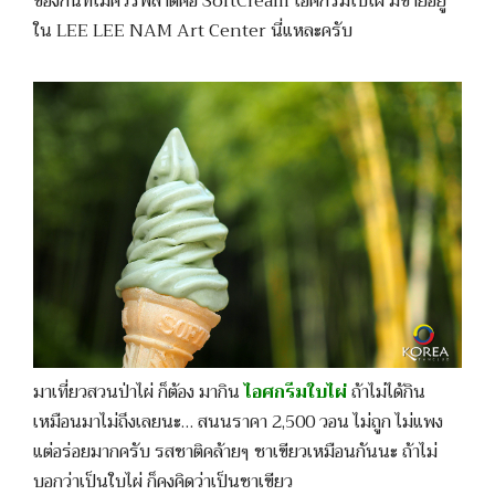
ของกินที่ไม่ควรพลา่ดคือ SoftCream ไอศกรีมใบไผ่ มีขายอยู่
ใน LEE LEE NAM Art Center นี่แหละครับ
มาเที่ยวสวนป่าไผ่ ก็ต้อง มากิน
ไอศกรีมใบไผ่
ถ้าไม่ได้กิน
เหมือนมาไม่ถึงเลยนะ… สนนราคา 2,500 วอน ไม่ถูก ไม่แพง
แต่อร่อยมากครับ รสชาติคล้ายๆ ชาเขียวเหมือนกันนะ ถ้าไม่
บอกว่าเป็นใบไผ่ ก็คงคิดว่าเป็นชาเขียว