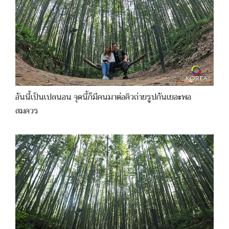
อันนี้เป็นเปลนอน จุดนี้ก็มีคนมาต่อคิวถ่ายรูปกันเยอะพอ
สมควร