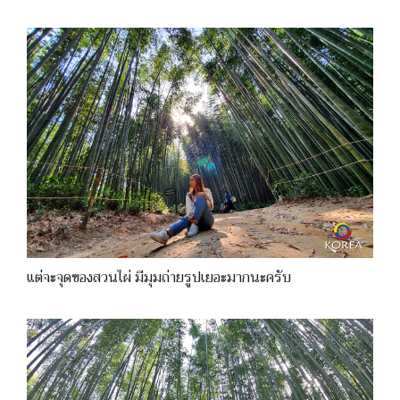
แต่จะจุดของสวนไผ่ มีมุมถ่ายรูปเยอะมากนะครับ