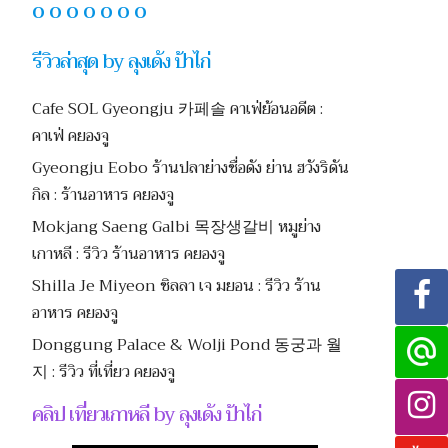
O O O O O O O
รีวิวล่าสุด by ลุงเด้ง ป้าไก่
Cafe SOL Gyeongju 카페솔 คาเฟ่ย้อนอดีต :
คาเฟ่ คยองจู
Gyeongju Eobo ร้านปลาย่างชื่อดัง ย่าน ฮวังริดัน
กิล : ร้านอาหาร คยองจู
Mokjang Saeng Galbi 목장생갈비 หมูย่าง
เกาหลี : รีวิว ร้านอาหาร คยองจู
Shilla Je Miyeon ชิลลา เจ มยอน : รีวิว ร้าน
อาหาร คยองจู
Donggung Palace & Wolji Pond 동궁과 월
지 : รีวิว ที่เที่ยว คยองจู
คลิป เที่ยวเกาหลี by ลุงเด้ง ป้าไก่