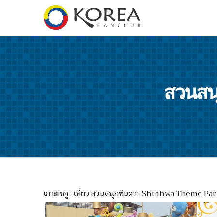
สวนสน
เกาะเชจู : เที่ยว สวนสนุกชินฮวา Shinhwa Theme Park