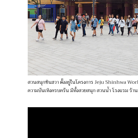
สวนสนุกชินฮวา ตั้งอยู่ในโครงการ Jeju Shinhwa Worl
ความบันเทิงครบครัน มีทั้งสวยสนุก สวนน้ำ โรงแรม ร้า