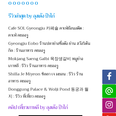
O O O O O O O
รีวิวล่าสุด by ลุงเด้ง ป้าไก่
Cafe SOL Gyeongju 카페솔 คาเฟ่ย้อนอดีต :
คาเฟ่ คยองจู
Gyeongju Eobo ร้านปลาย่างชื่อดัง ย่าน ฮวังริดัน
กิล : ร้านอาหาร คยองจู
Mokjang Saeng Galbi 목장생갈비 หมูย่าง
เกาหลี : รีวิว ร้านอาหาร คยองจู
Shilla Je Miyeon ชิลลา เจ มยอน : รีวิว ร้าน
อาหาร คยองจู
Donggung Palace & Wolji Pond 동궁과 월
지 : รีวิว ที่เที่ยว คยองจู
คลิป เที่ยวเกาหลี by ลุงเด้ง ป้าไก่