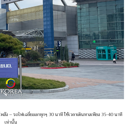
ฮัง – รถไฟเฉลี่ยออกทุกๆ 30 นาที ใช้เวลาเดินทางเพียง 35-40 นาที
เท่านั้น