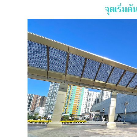
จุดเริ่ม