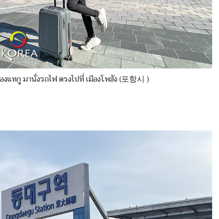
เมืองแทกู มานั่งรถไฟ ตรงไปที่ เมืองโพฮัง (포항시 )