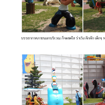
บรรยากาศภายนอกบริเวณ ก็จะสดใส ร่าเริง คึกคัก เด็กๆ พร