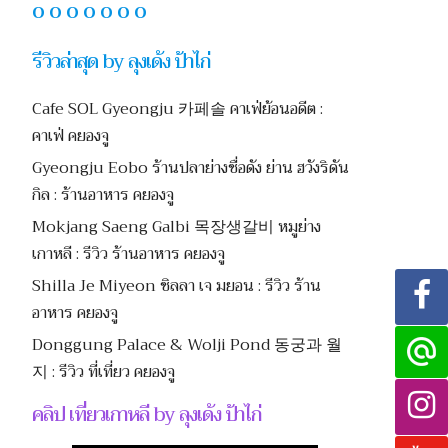
O O O O O O O
รีวิวล่าสุด by ลุงเด้ง ป้าไก่
Cafe SOL Gyeongju 카페솔 คาเฟ่ย้อนอดีต :
คาเฟ่ คยองจู
Gyeongju Eobo ร้านปลาย่างชื่อดัง ย่าน ฮวังริดัน
กิล : ร้านอาหาร คยองจู
Mokjang Saeng Galbi 목장생갈비 หมูย่าง
เกาหลี : รีวิว ร้านอาหาร คยองจู
Shilla Je Miyeon ชิลลา เจ มยอน : รีวิว ร้าน
อาหาร คยองจู
Donggung Palace & Wolji Pond 동궁과 월
지 : รีวิว ที่เที่ยว คยองจู
คลิป เที่ยวเกาหลี by ลุงเด้ง ป้าไก่