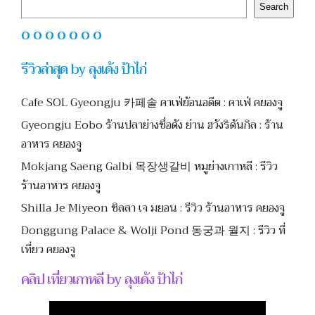
Search
Search
O O O O O O O
รีวิวล่าสุด by ลุงเด้ง ป้าไก่
Cafe SOL Gyeongju 카페솔 คาเฟ่ย้อนอดีต : คาเฟ่ คยองจู
Gyeongju Eobo ร้านปลาย่างชื่อดัง ย่าน ฮวังริดันกิล : ร้าน
อาหาร คยองจู
Mokjang Saeng Galbi 목장생갈비 หมูย่างเกาหลี : รีวิว
ร้านอาหาร คยองจู
Shilla Je Miyeon ชิลลา เจ มยอน : รีวิว ร้านอาหาร คยองจู
Donggung Palace & Wolji Pond 동궁과 월지 : รีวิว ที่
เที่ยว คยองจู
คลิป เที่ยวเกาหลี by ลุงเด้ง ป้าไก่