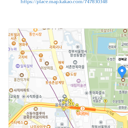
https://place.map.kakao.com/747830348
경복궁