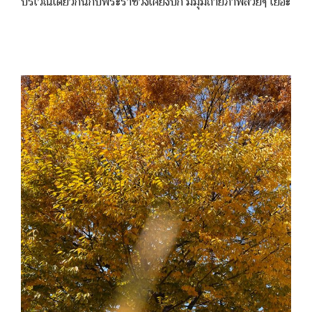
บริเวณเดียวกันกับพระราชวังเคียงบก มีมุมถ่ายภาพสวยๆ เยอะ