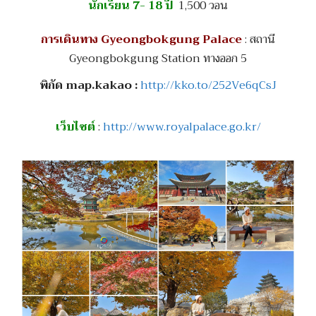
นักเรียน 7- 18 ปี
1,500 วอน
การเดินทาง Gyeongbokgung Palace
: สถานี
Gyeongbokgung Station ทางออก 5
พิกัด map.kakao :
http://kko.to/252Ve6qCsJ
เว็บไซต์
:
http://www.royalpalace.go.kr/