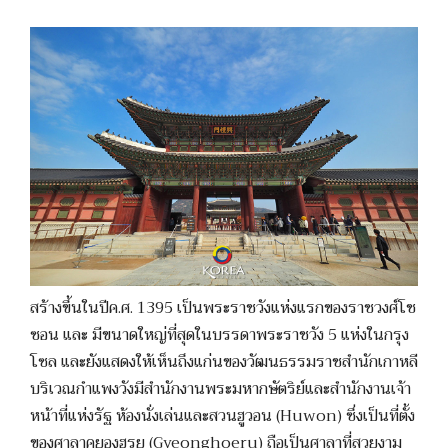
สร้างขึ้นในปีค.ศ. 1395 เป็นพระราชวังแห่งแรกของราชวงศ์โช
ซอน และ มีขนาดใหญ่ที่สุดในบรรดาพระราชวัง 5 แห่งในกรุง
โซล และยังแสดงให้เห็นถึงแก่นของวัฒนธรรมราชสำนักเกาหลี
บริเวณกำแพงวังมีสำนักงานพระมหากษัตริย์และสำนักงานเจ้า
หน้าที่แห่งรัฐ ห้องนั่งเล่นและสวนฮูวอน (Huwon) ซึ่งเป็นที่ตั้ง
ของศาลาคยองฮูรยู (Gyeonghoeru) ถือเป็นศาลาที่สวยงาม