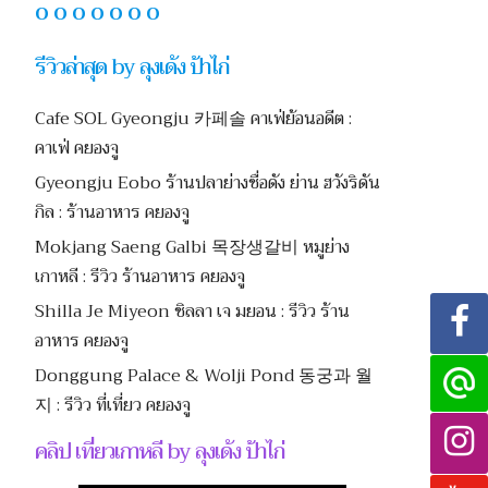
O O O O O O O
รีวิวล่าสุด by ลุงเด้ง ป้าไก่
Cafe SOL Gyeongju 카페솔 คาเฟ่ย้อนอดีต :
คาเฟ่ คยองจู
Gyeongju Eobo ร้านปลาย่างชื่อดัง ย่าน ฮวังริดัน
กิล : ร้านอาหาร คยองจู
Mokjang Saeng Galbi 목장생갈비 หมูย่าง
เกาหลี : รีวิว ร้านอาหาร คยองจู
Shilla Je Miyeon ชิลลา เจ มยอน : รีวิว ร้าน
อาหาร คยองจู
Donggung Palace & Wolji Pond 동궁과 월
지 : รีวิว ที่เที่ยว คยองจู
คลิป เที่ยวเกาหลี by ลุงเด้ง ป้าไก่