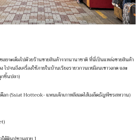
ซอยจะเต็มไปด้วยร้านขายสินค้าจากนานาชาติ ที่นี่เป็นแหล่งขายสินค้า
่าง ไปจนถึงเครื่องใช้ภายในบ้านเรียงรายวกวนเหมือนเขาวงกต และ
กชิ้นปลา)
โฮต๊อก (Ssiat Hotteok- แพนเค้กเกาหลีสอดไส้เมล็ดธัญพืชรสหวาน)
et)
รถใต้ดินปูซานสาย 1