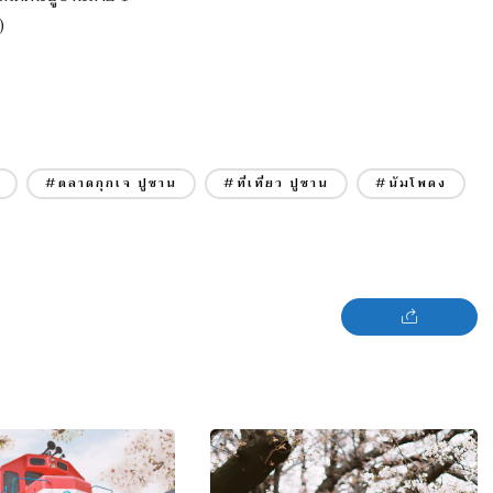
)
#ตลาดกุกเจ ปูซาน
#ที่เที่ยว ปูซาน
#นัมโพดง